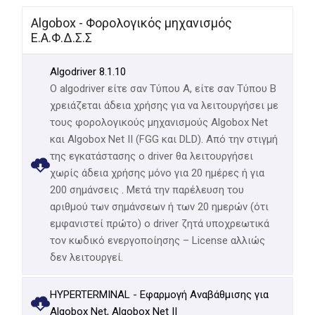
Algobox - Φορολογικός μηχανισμός
Ε.Α.Φ.Δ.Σ.Σ
Algodriver 8.1.10
Ο algodriver είτε σαν Τύπου Α, είτε σαν Τύπου Β
χρειάζεται άδεια χρήσης για να λειτουργήσει με
τους φορολογικούς μηχανισμούς Algobox Net
και Algobox Net II (FGG και DLD). Από την στιγμή
της εγκατάστασης ο driver θα λειτουργήσει
χωρίς άδεια χρήσης μόνο για 20 ημέρες ή για
200 σημάνσεις . Μετά την παρέλευση του
αριθμού των σημάνσεων ή των 20 ημερών (ότι
εμφανιστεί πρώτο) ο driver ζητά υποχρεωτικά
τον κωδικό ενεργοποίησης – License αλλιώς
δεν λειτουργεί.
HYPERTERMINAL - Εφαρμογή Αναβάθμισης για
Algobox Net, Algobox Net II