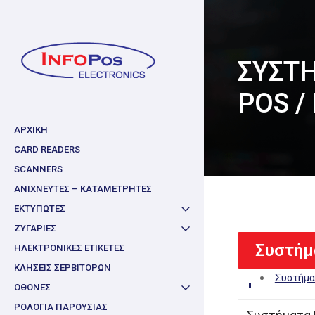
Skip
to
main
ΣΥΣΤ
content
POS /
ΑΡΧΙΚΗ
CARD READERS
SCANNERS
ΑΝΙΧΝΕΥΤΕΣ – ΚΑΤΑΜΕΤΡΗΤΕΣ
ΕΚΤΥΠΩΤΕΣ
ΖΥΓΑΡΙΕΣ
Συστήμ
ΗΛΕΚΤΡΟΝΙΚΕΣ ΕΤΙΚΕΤΕΣ
ΚΛΗΣΕΙΣ ΣΕΡΒΙΤΟΡΩΝ
Συστήμα
ΟΘΟΝΕΣ
ΡΟΛΟΓΙΑ ΠΑΡΟΥΣΙΑΣ