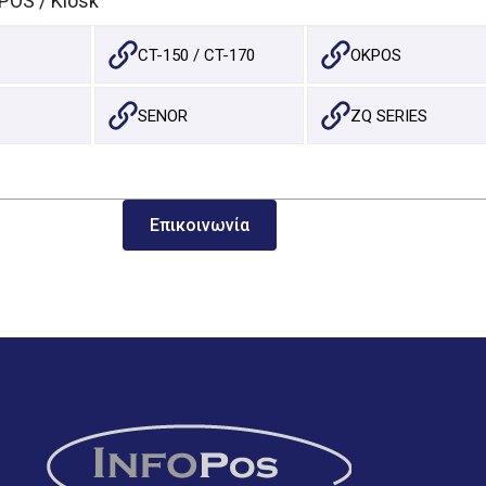
POS / Kiosk
CT-150 / CT-170
OKPOS
SENOR
ZQ SERIES
Επικοινωνία